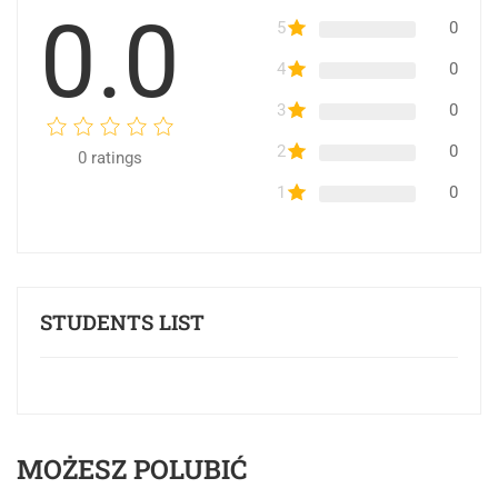
0.0
5
0
4
0
3
0
2
0
0
ratings
1
0
STUDENTS LIST
MOŻESZ POLUBIĆ