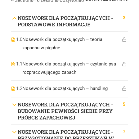
4 Sections
16 Lessons
Dożywotnio
3
NOSEWORK DLA POCZĄTKUJĄCYCH -
PODSTAWOWE INFORMACJE
1.0
Nosework dla początkujących – teoria
zapachu w pigułce
1.1
Nosework dla początkujących – czytanie psa
rozpracowującego zapach
1.2
Nosework dla początkujących – handling
5
NOSEWORK DLA POCZĄTKUJĄCYCH -
BUDOWANIE PEWNOŚCI SIEBIE PRZY
PRÓBCE ZAPACHOWEJ
7
NOSEWORK DLA POCZĄTKUJĄCYCH -
PRZYGOTOWANIE DO PRZESZUKAŃ W