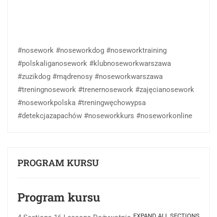
#nosework #noseworkdog #noseworktraining
#polskaliganosework #klubnoseworkwarszawa
#zuzikdog #mądrenosy #noseworkwarszawa
#treningnosework #trenernosework #zajęcianosework
#noseworkpolska #treningwęchowypsa
#detekcjazapachów #noseworkkurs #noseworkonline
PROGRAM KURSU
Program kursu
EXPAND ALL SECTIONS