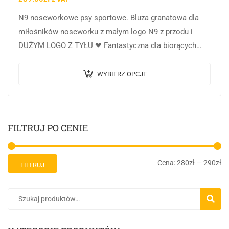
N9 noseworkowe psy sportowe. Bluza granatowa dla
miłośników noseworku z małym logo N9 z przodu i
DUŻYM LOGO Z TYŁU ❤ Fantastyczna dla biorących
udział w rozgrywkach n9 ….
WYBIERZ OPCJE
FILTRUJ PO CENIE
Cena:
280zł
—
290zł
FILTRUJ
SZUKA