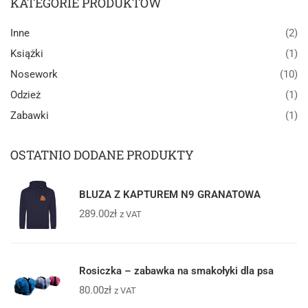
KATEGORIE PRODUKTÓW
Inne
(2)
Książki
(1)
Nosework
(10)
Odzież
(1)
Zabawki
(1)
OSTATNIO DODANE PRODUKTY
BLUZA Z KAPTUREM N9 GRANATOWA
289.00
zł
z VAT
Rosiczka – zabawka na smakołyki dla psa
80.00
zł
z VAT