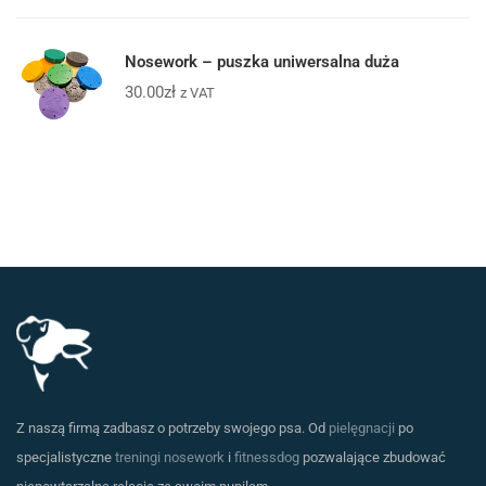
Nosework – puszka uniwersalna duża
30.00
zł
z VAT
Z naszą firmą zadbasz o potrzeby swojego psa. Od
pielęgnacji
po
specjalistyczne
treningi nosework
i
fitnessdog
pozwalające zbudować