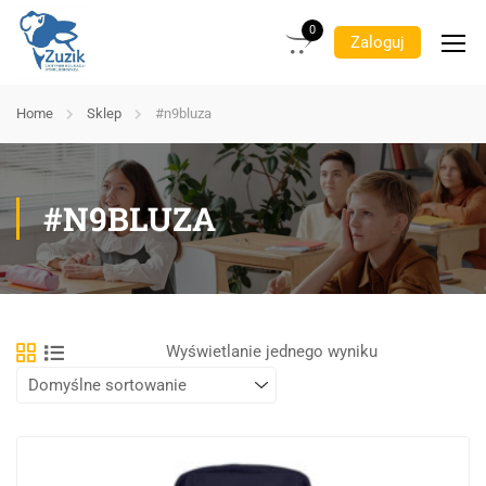
0
Zaloguj
Home
Sklep
#n9bluza
#N9BLUZA
Wyświetlanie jednego wyniku