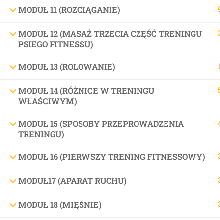
MODUŁ 11 (ROZCIĄGANIE)
+48 509 367 997
dogtrainer@zuzik.pl
MODUŁ 12 (MASAŻ TRZECIA CZĘŚĆ TRENINGU
PSIEGO FITNESSU)
Otwarte: 10:00 - 17:00
MODUŁ 13 (ROLOWANIE)
MODUŁ 14 (RÓŻNICE W TRENINGU
WŁAŚCIWYM)
Zuzik • Centrum Edukacji Kynologicznej
MODUŁ 15 (SPOSOBY PRZEPROWADZENIA
TRENINGU)
MODUŁ 16 (PIERWSZY TRENING FITNESSOWY)
MODUŁ17 (APARAT RUCHU)
MODUŁ 18 (MIĘŚNIE)