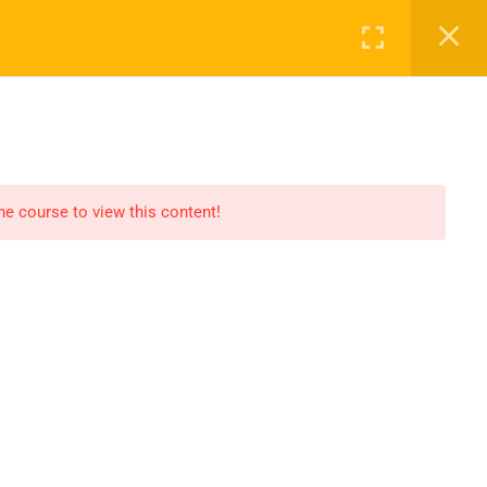
online/webinary
Obozy
Sklep
Kontakt
0
Zaloguj
the course to view this content!
Regulaminy
Regulamin sklepu
Polityka prywatności
cych (cz. 1)
cych (cz. 2)