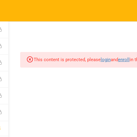
Nosework
Fitness Dog
Kursy instruktorskie
Kursy 
Zarezerwuj usługę
This content is protected, please
login
and
enroll
in 
Menu
Kursy
Ekipa Zuzika
Wstęp do nosework
Grooming
Fundamenty nosework
Nosework
Nosework dla początkują
Fitness Dog
Nosework dla początkują
1