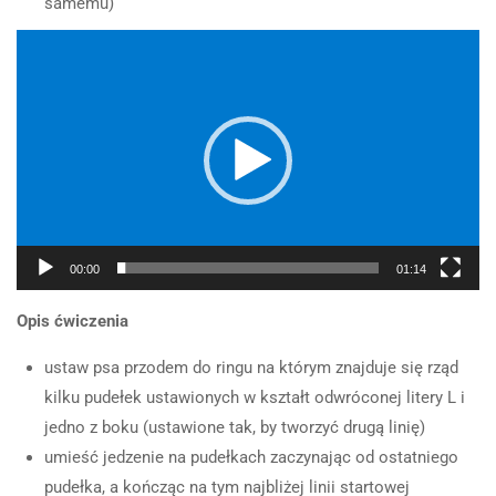
samemu)
Otwarte: 10:00 - 17:00
Odtwarzacz
9
WPROWADZENIE PRÓBEK
video
Menu
ZAPACHOWYCH I NAUKA
OZNACZANIA PRZEZ
TARGET
Ekipa Zuzika
4
UTRWALANIE
Grooming
OZNACZANIA PRÓBEK
ZAPACHOWYCH PRZEZ
Nosework
TARGET
00:00
01:14
Fitness Dog
5
PRZYGOTOWANIE PSA DO
TESTÓW ZAPACHOWYCH
Opis ćwiczenia
Blog
POD KĄTEM
Sklep
METODYCZNEJ PRACY
ustaw psa przodem do ringu na którym znajduje się rząd
kilku pudełek ustawionych w kształt odwróconej litery L i
Kontakt
4
PRZYGOTOWANIE PSA DO
jedno z boku (ustawione tak, by tworzyć drugą linię)
TESTÓW ZAPACHOWYCH
umieść jedzenie na pudełkach zaczynając od ostatniego
POD KĄTEM
Kursy
SAMODZIELNOŚCI I
pudełka, a kończąc na tym najbliżej linii startowej