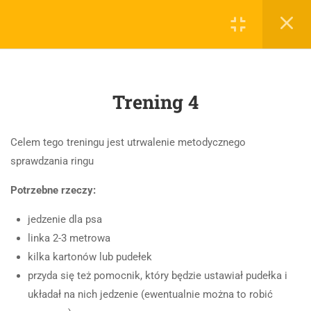
0
Zaloguj
6
WSTĘP DO KURSU
Trening 4
5
ĆWICZENIA
PRZYGOTOWUJĄCE DO
NOSEWORKU
Celem tego treningu jest utrwalenie metodycznego
Z naszą firmą zadbasz o potrzeby swojego psa. Od
pielęgnacji
po
2.1
Trening 1
sprawdzania ringu
specjalistyczne
treningi nosework
i
fitnessdog
pozwalające zbudować
Potrzebne rzeczy:
niepowtarzalną relację ze swoim pupilem.
2.2
Trening 2
jedzenie dla psa
ul. Daniłowskiego 2/4, Warszawa
2.3
Trening 3
linka 2-3 metrowa
kilka kartonów lub pudełek
+48 509 367 997
2.4
Trening 4
przyda się też pomocnik, który będzie ustawiał pudełka i
dogtrainer@zuzik.pl
układał na nich jedzenie (ewentualnie można to robić
2.5
Trening 5