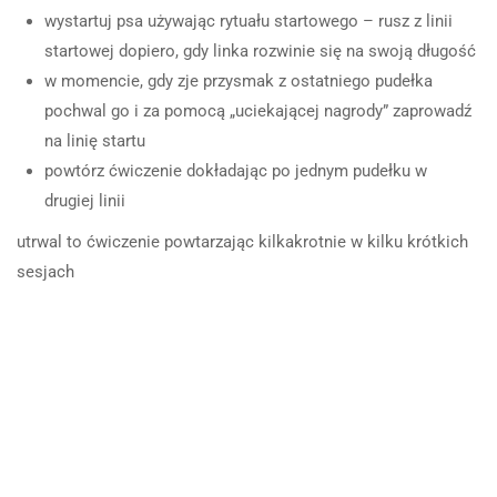
PEWNOŚCI SIEBIE
wystartuj psa używając rytuału startowego – rusz z linii
startowej dopiero, gdy linka rozwinie się na swoją długość
Wstęp do nosework
2
TESTY ZAPACHOWE
w momencie, gdy zje przysmak z ostatniego pudełka
Fundamenty nosework
pochwal go i za pomocą „uciekającej nagrody” zaprowadź
na linię startu
Nosework dla początkujących (cz. 1)
powtórz ćwiczenie dokładając po jednym pudełku w
Nosework dla początkujących (cz. 2)
drugiej linii
utrwal to ćwiczenie powtarzając kilkakrotnie w kilku krótkich
Regulaminy
sesjach
Regulamin sklepu
Polityka prywatności