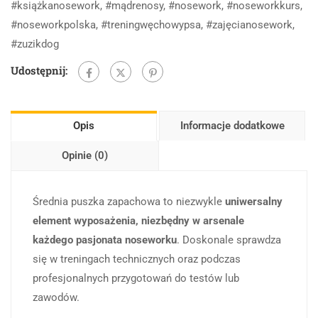
#książkanosework
,
#mądrenosy
,
#nosework
,
#noseworkkurs
,
#noseworkpolska
,
#treningwęchowypsa
,
#zajęcianosework
,
#zuzikdog
Udostępnij:
Opis
Informacje dodatkowe
Opinie (0)
Średnia puszka zapachowa to niezwykle
uniwersalny
element wyposażenia, niezbędny w arsenale
każdego pasjonata noseworku
. Doskonale sprawdza
się w treningach technicznych oraz podczas
profesjonalnych przygotowań do testów lub
zawodów.