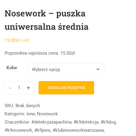
Nosework – puszka
uniwersalna średnia
15.00
zł
z VAT
Poprzednia najniższa cena:
15.00
zł
.
Kolor
-
+
DODAJ DO KOSZYKA
SKU:
Brak danych
Kategorie:
Inne
,
Nosework
Znaczników:
#detekcjazapachów
,
#k9detekcja
,
#k9dog
,
#k9nosework
,
#k9pies
,
#klubnoseworkwarszawa
,