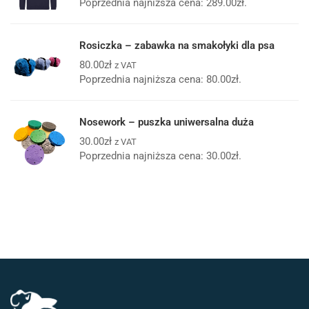
Poprzednia najniższa cena:
289.00
zł
.
Rosiczka – zabawka na smakołyki dla psa
80.00
zł
z VAT
Poprzednia najniższa cena:
80.00
zł
.
Nosework – puszka uniwersalna duża
30.00
zł
z VAT
Poprzednia najniższa cena:
30.00
zł
.