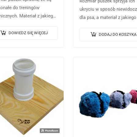
Rozmiar puszek sprzyja ich
onałe do treningów
ukryciu w sposób niewidoc
nicznych. Materiał z jakiego
dla psa, a materiał z jakiego
ykonane zabezpiecza
wykonane zabezpiecza podł
oże przed pozostawieniem
DOWIEDZ SIĘ WIĘCEJ
przed pozostawieniem na n
DODAJ DO KOSZYKA
im zapachu….