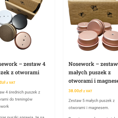
ework – zestaw 4
Nosework – zestaw
zek z otworami
małych puszek z
otworami i magne
0
zł
z VAT
38.00
zł
z VAT
aw 4 średnich puszek z
rami do treningów
Zestaw 5 małych puszek z
ework
otworami i magnesem.
iar puszki sprawia, że są