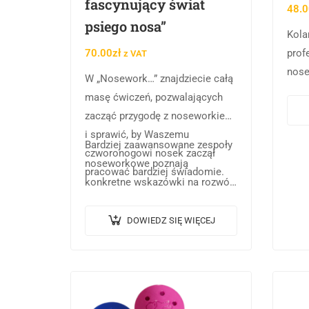
fascynujący świat
48.0
psiego nosa”
Kola
70.00
zł
prof
z VAT
nose
W „Nosework…” znajdziecie całą
wypo
masę ćwiczeń, pozwalających
oraz
zacząć przygodę z noseworkiem
zaci
i sprawić, by Waszemu
Bardziej zaawansowane zespoły
czworonogowi nosek zaczął
noseworkowe poznają
pracować bardziej świadomie.
konkretne wskazówki na rozwój
i…
DOWIEDZ SIĘ WIĘCEJ