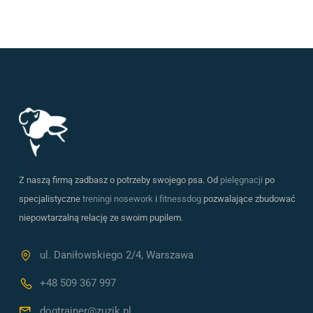
Z naszą firmą zadbasz o potrzeby swojego psa. Od
pielęgnacji
po
specjalistyczne
treningi nosework
i
fitnessdog
pozwalające zbudować
niepowtarzalną relację ze swoim pupilem.
ul. Daniłowskiego 2/4, Warszawa
+48 509 367 997
dogtrainer@zuzik.pl