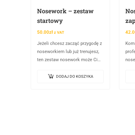
Nosework – zestaw
No
startowy
za
50.00
zł
42.0
z VAT
Jeżeli chcesz zacząć przygodę z
Komi
noseworkiem lub już trenujesz,
prof
ten zestaw nosework może Ci
nose
się przydać. Zestaw startowy do
wypo
treningów nosework zawiera: –
oraz
DODAJ DO KOSZYKA
trzy szklane próbówki z zatyczką
zaci
z…