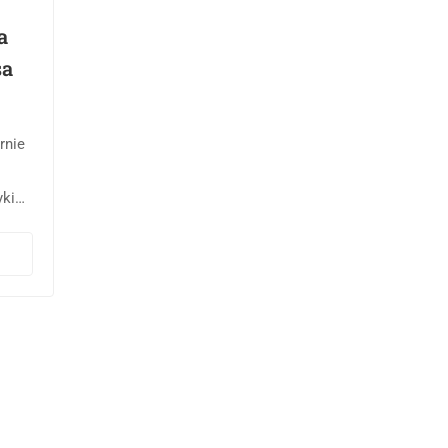
a
sa
rnie
ki
na
le
za