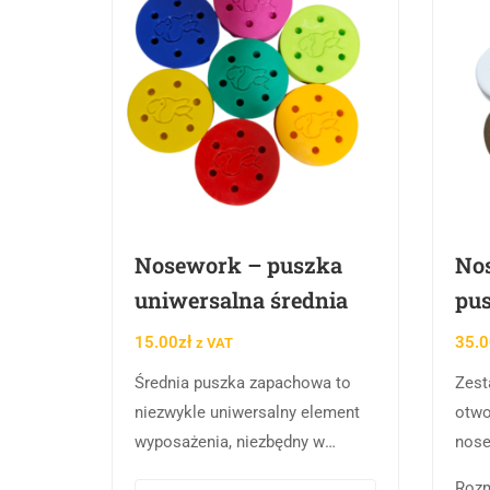
Nosework – puszka
Nos
uniwersalna średnia
pus
15.00
zł
35.0
z VAT
Średnia puszka zapachowa to
Zest
niezwykle uniwersalny element
otwo
wyposażenia, niezbędny w
nos
arsenale każdego pasjonata
Rozm