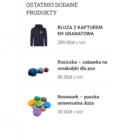
OSTATNIO DODANE
PRODUKTY
BLUZA Z KAPTUREM
N9 GRANATOWA
289.00
zł
z VAT
Rosiczka – zabawka na
smakołyki dla psa
80.00
zł
z VAT
Nosework – puszka
uniwersalna duża
30.00
zł
z VAT