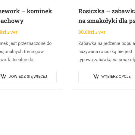
sework – kominek
Rosiczka – zabawk
pachowy
na smakołyki dla p
0
zł
80.00
zł
z VAT
z VAT
nek jest przeznaczone do
Zabawka na jedzenie popula
esjonalnych treningów
nazywana rosiczką nie jest
work. Idealne do
typową zabawką na smakoły
sażenia sal treningowych
dla psa. Może być używana 
 ćwiczenia w domowym
wiele sposobów: – doskona
DOWIEDZ SIĘ WIĘCEJ
WYBIERZ OPCJE
szu.
sprawdza się jako nagroda 
poprawne wykonanie…