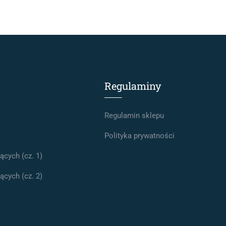
Regulaminy
Regulamin sklepu
Polityka prywatności
cych (cz. 1)
cych (cz. 2)