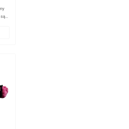
zny
 są
oże
im…