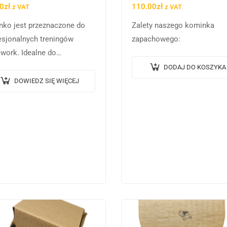
0
zł
110.00
zł
z VAT
z VAT
nko jest przeznaczone do
Zalety naszego kominka
esjonalnych treningów
zapachowego:
work. Idealne do
sażenia sal treningowych
DODAJ DO KOSZYKA
 ćwiczenia w domowym
DOWIEDZ SIĘ WIĘCEJ
szu.