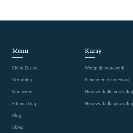
Menu
Kursy
Ekipa Zuzika
Wstęp do nosework
Grooming
Fundamenty nosework
Nosework
Nosework dla początkują
Fitness Dog
Nosework dla początkują
Blog
Sklep