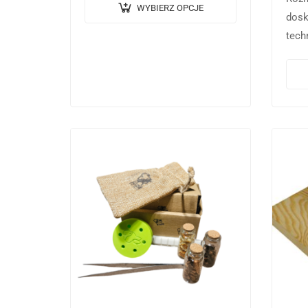
noseworku. Doskonale
WYBIERZ OPCJE
dosk
sprawdza się w treningach
tech
technicznych oraz podczas
są w
profesjonalnych przygotowań do
podł
testów lub zawodów. Kluczową
na n
zaletą…