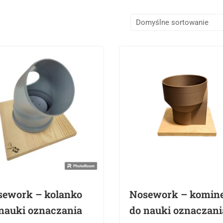
sework – kolanko
Nosework – komin
nauki oznaczania
do nauki oznaczani