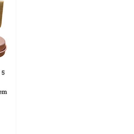
 5
sem