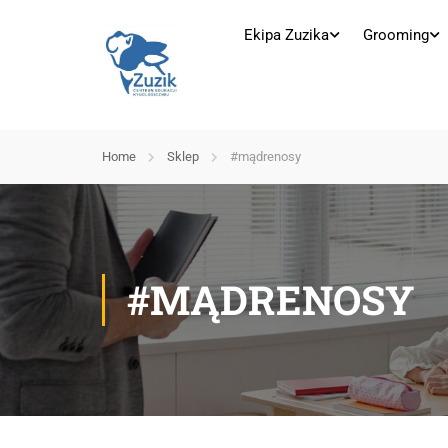
Ekipa Zuzika
Grooming
Home
Sklep
#mądrenosy
#MĄDRENOSY